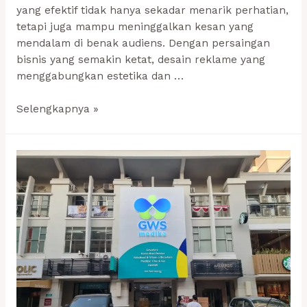
yang efektif tidak hanya sekadar menarik perhatian,
tetapi juga mampu meninggalkan kesan yang
mendalam di benak audiens. Dengan persaingan
bisnis yang semakin ketat, desain reklame yang
menggabungkan estetika dan …
Panduan
Selengkapnya »
Bikin
Reklame
yang
Tidak
Hanya
Menarik,
tetapi
Juga
Mudah
Diingat