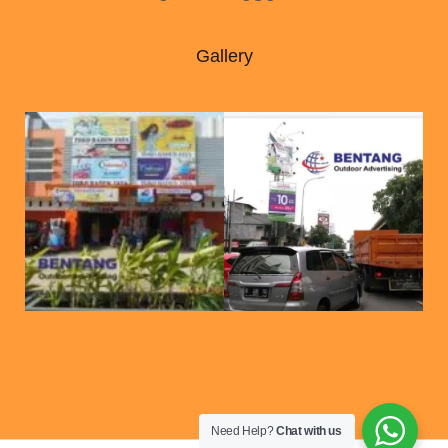
Gallery
Need Help?
Chat with us