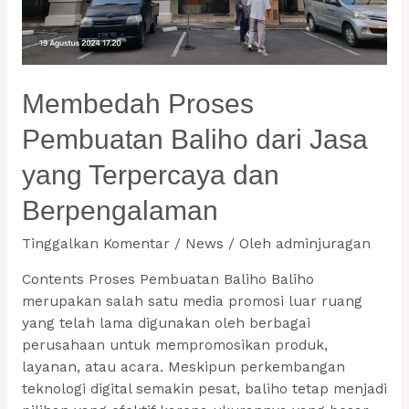
Membedah Proses
Pembuatan Baliho dari Jasa
yang Terpercaya dan
Berpengalaman
Tinggalkan Komentar
/
News
/ Oleh
adminjuragan
Contents Proses Pembuatan Baliho Baliho
merupakan salah satu media promosi luar ruang
yang telah lama digunakan oleh berbagai
perusahaan untuk mempromosikan produk,
layanan, atau acara. Meskipun perkembangan
teknologi digital semakin pesat, baliho tetap menjadi