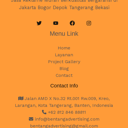
Jasa Reklame Murah Berkualitas Bergaransi di
Jakarta Bogor Depok Tangerang Bekasi
Menu Link
Home
Layanan
Project Gallery
Blog
Contact
Contact Info
Jalan AMD X No.32 Rt.001 Rw.009, Kreo,
Larangan, Kota Tangerang, Banten, Indonesia
+62 812 846 88811
info@bentangadvertising.com
bentangadvertising@gmail.com