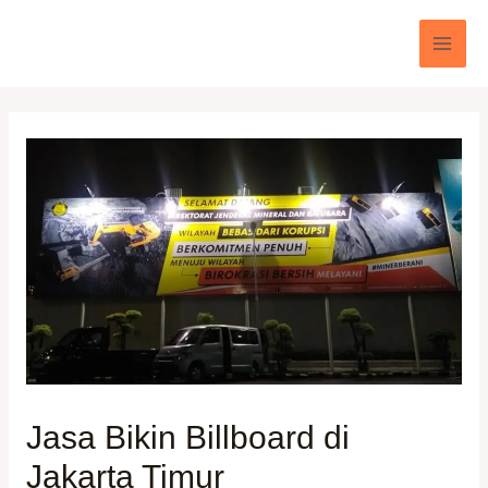
Lewati
ke
Mai
konten
Men
Jasa Bikin Billboard di
Jakarta Timur