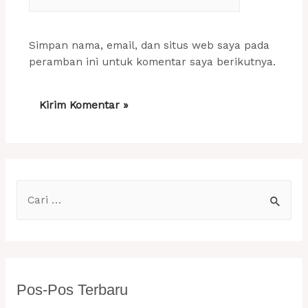
web
Simpan nama, email, dan situs web saya pada
peramban ini untuk komentar saya berikutnya.
C
a
r
i
u
Pos-Pos Terbaru
n