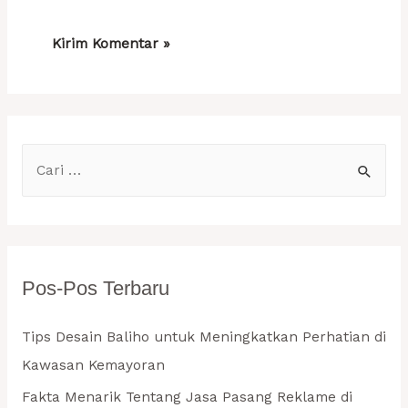
C
a
r
i
u
Pos-Pos Terbaru
n
t
Tips Desain Baliho untuk Meningkatkan Perhatian di
u
Kawasan Kemayoran
k
Fakta Menarik Tentang Jasa Pasang Reklame di