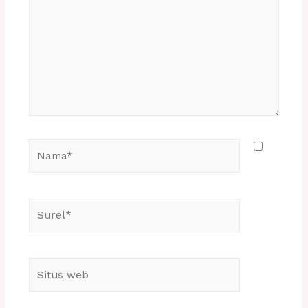
sini..
Nama*
Surel*
Situs
web