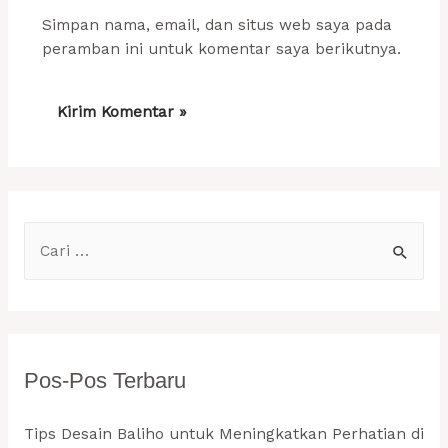
Simpan nama, email, dan situs web saya pada
peramban ini untuk komentar saya berikutnya.
C
a
r
i
u
Pos-Pos Terbaru
n
t
Tips Desain Baliho untuk Meningkatkan Perhatian di